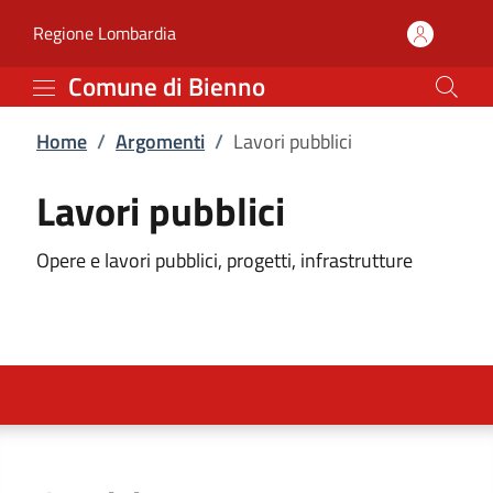
Lavori pubblici | Comune
Vai al contenuto principale
(apre in un'altra scheda).
Regione Lombardia
Comune di Bienno
Home
/
Argomenti
/
Lavori pubblici
Lavori pubblici
Opere e lavori pubblici, progetti, infrastrutture