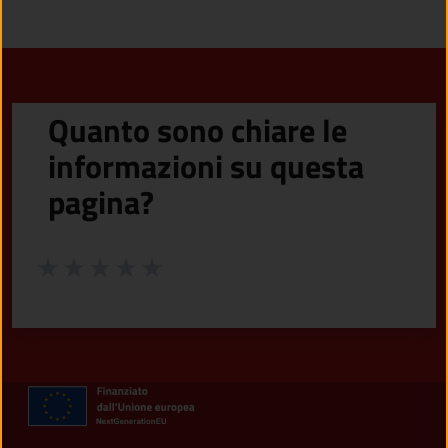
Quanto sono chiare le
informazioni su questa
pagina?
Valuta da 1 a 5 stelle la pagina
Valuta 1 stelle su 5
Valuta 2 stelle su 5
Valuta 3 stelle su 5
Valuta 4 stelle su 5
Valuta 5 stelle su 5