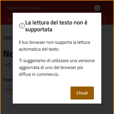
Note legali | Comune di
Vai al contenuto principale
(apre in un'altra scheda).
Regione Lombardia
Comune di Bienno
La lettura del testo non è
supportata
Home
/
Informative e note legali
/
Note legali
Il tuo browser non supporta la lettura
automatica del testo.
Note legali
Ti suggeriamo di utilizzare una versione
Condividi
Vedi azioni
aggiornata di uno dei browser più
diffusi in commercio.
Argomenti
Trattamento dati
Chiudi