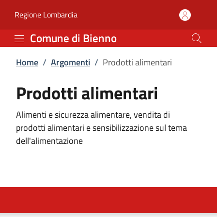
Prodotti alimentari | C
Vai al contenuto principale
(apre in un'altra scheda).
Regione Lombardia
Comune di Bienno
Home
/
Argomenti
/
Prodotti alimentari
Prodotti alimentari
Alimenti e sicurezza alimentare, vendita di
prodotti alimentari e sensibilizzazione sul tema
dell'alimentazione