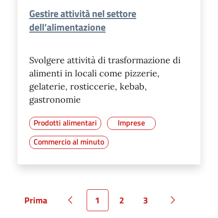
Gestire attività nel settore
dell’alimentazione
Svolgere attività di trasformazione di
alimenti in locali come pizzerie,
gelaterie, rosticcerie, kebab,
gastronomie
Prodotti alimentari
Imprese
Commercio al minuto
Prima
1
2
3
Pagina
Pagina precedente
Pagina
Pagina
Pagina
Pagina succ