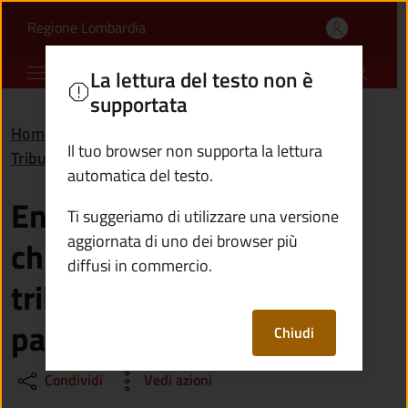
Entro quanti anni posso 
Vai al contenuto principale
(apre in un'altra scheda).
Regione Lombardia
Comune di Bienno
La lettura del testo non è
supportata
Home
/
Domande frequenti (FAQ)
/
Il tuo browser non supporta la lettura
Tributi, finanze e contravvenzioni
automatica del testo.
Entro quanti anni posso
Ti suggeriamo di utilizzare una versione
aggiornata di uno dei browser più
chiedere il rimborso dei
diffusi in commercio.
tributi non dovuti che ho
pagato?
Chiudi
Condividi
Vedi azioni