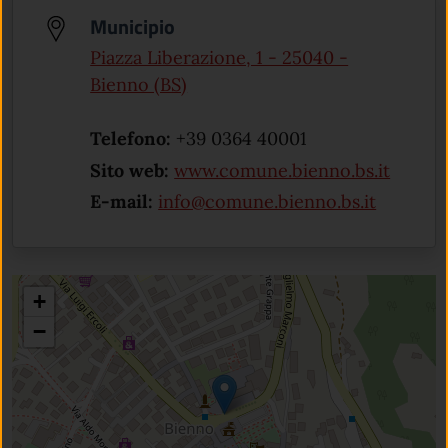
Municipio
Piazza Liberazione, 1 - 25040 -
(apre in un'altra scheda).
Bienno (BS)
Telefono:
+39 0364 40001
(apre i
Sito web:
www.comune.bienno.bs.it
E-mail:
info@comune.bienno.bs.it
+
−