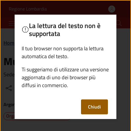
Municipio | Comune di 
Vai al contenuto principale
(apre in un'altra scheda).
Regione Lombardia
Comune di Bienno
La lettura del testo non è
supportata
Home
/
Vivere il territorio
/
Luoghi
/
Municipio
Il tuo browser non supporta la lettura
automatica del testo.
Municipio
Ti suggeriamo di utilizzare una versione
Sede degli uffici comunali
aggiornata di uno dei browser più
diffusi in commercio.
Condividi
Vedi azioni
Argomenti
Chiudi
Organizzazione amministrativa