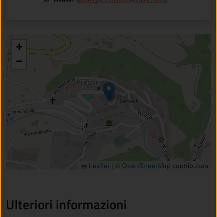
+
−
Leaflet
|
©
OpenStreetMap
contributors
Ulteriori informazioni