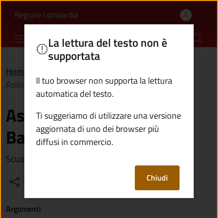
Asilo Infantile "Maria B
Vai al contenuto principale
(apre in un'altra scheda).
Regione Lombardia
Comune di Bienno
La lettura del testo non è
supportata
Home
/
Vivere il territorio
/
Luoghi
/
Il tuo browser non supporta la lettura
Asilo Infantile "Maria Bambina" di Prestine
automatica del testo.
Asilo Infantile "Maria
Ti suggeriamo di utilizzare una versione
aggiornata di uno dei browser più
Bambina" di Prestine
diffusi in commercio.
Scuola dell'infanzia di ispirazione cristiana cattolica
Chiudi
Condividi
Vedi azioni
Argomenti