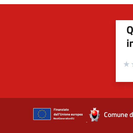
Q
i
Valuta
Valu
V
Comune d