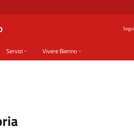
 Bienno
o
Segui
Servizi
Vivere Bienno
oria