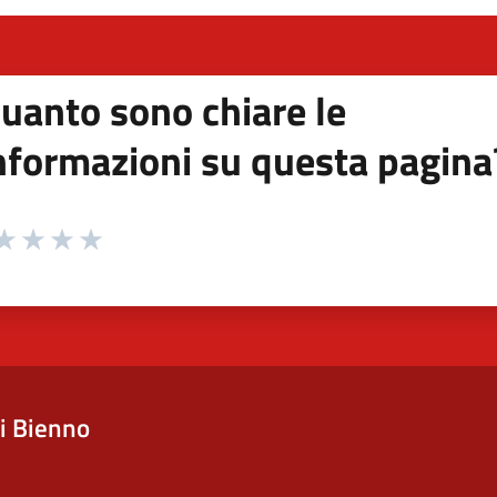
uanto sono chiare le
nformazioni su questa pagina
 da 1 a 5 stelle la pagina
ta 1 stelle su 5
aluta 2 stelle su 5
Valuta 3 stelle su 5
Valuta 4 stelle su 5
Valuta 5 stelle su 5
i Bienno