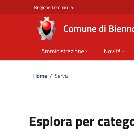
Servizi | Comune di
Vai al contenuto principale
(apre in un'altra scheda).
Regione Lombardia
Comune di Bienn
Amministrazione
Novità
Home
/
Servizi
Esplora per categ