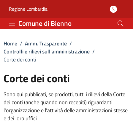
Corte dei conti | Contro
Vai al contenuto principale
(apre in un'altra scheda).
Regione Lombardia
Comune di Bienno
Home
/
Amm. Trasparente
/
Controlli e rilievi sull'amministrazione
/
Corte dei conti
Corte dei conti
Sono qui pubblicati, se prodotti, tutti i rilievi della Corte
dei conti (anche quando non recepiti) riguardanti
l'organizzazione e l'attività delle amministrazioni stesse
e dei loro uffici