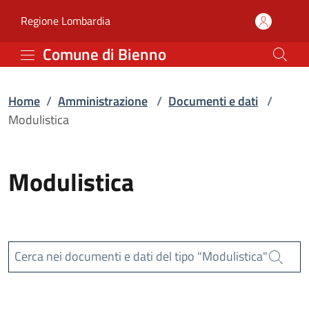
Modulistica | Comune di
Vai al contenuto principale
(apre in un'altra scheda).
Regione Lombardia
Comune di Bienno
Home
/
Amministrazione
/
Documenti e dati
/
Modulistica
Modulistica
Cerca nei documenti e dati del tipo "Modulistica"
Cerca