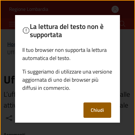
Ufficio commercio | Co
Vai al contenuto principale
(apre in un'altra scheda).
Regione Lombardia
Comune di Bienno
La lettura del testo non è
supportata
Home
/
Amministrazione
/
Uffici
/
Il tuo browser non supporta la lettura
Ufficio commercio
automatica del testo.
Ti suggeriamo di utilizzare una versione
Ufficio commercio
aggiornata di uno dei browser più
diffusi in commercio.
L’ufficio si occupa delle pratiche relative alle
attività commerciali sul territorio comunale
Chiudi
Condividi
Vedi azioni
Argomenti