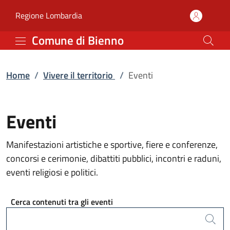
Eventi | Comune di Bien
Vai al contenuto principale
(apre in un'altra scheda).
Regione Lombardia
Comune di Bienno
Home
/
Vivere il territorio
/
Eventi
Eventi
Manifestazioni artistiche e sportive, fiere e conferenze,
concorsi e cerimonie, dibattiti pubblici, incontri e raduni,
eventi religiosi e politici.
Cerca contenuti tra gli eventi